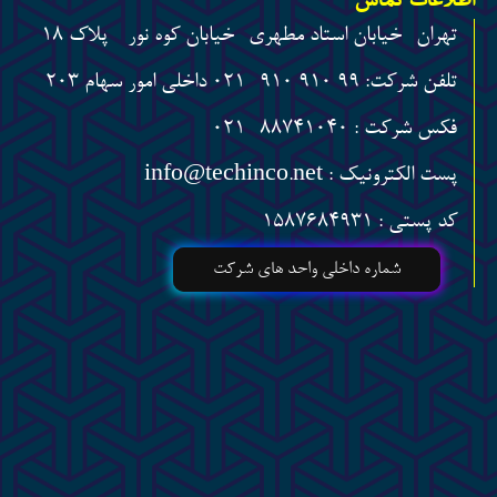
اطلاعات تماس
تهران- خیابان استاد مطهری- خیابان کوه نور - پلاک 18
تلفن شرکت: 99 910 910 -021 داخلی امور سهام 203
فکس شرکت : 88741040 -021
پست الکترونیک : info@techinco.net
کد پستی : 1587684931
شماره داخلی واحد های شرکت